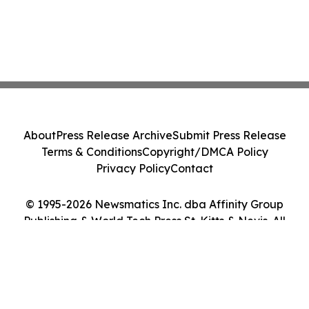
About
Press Release Archive
Submit Press Release
Terms & Conditions
Copyright/DMCA Policy
Privacy Policy
Contact
© 1995-2026 Newsmatics Inc. dba Affinity Group
Publishing & World Tech Press St. Kitts & Nevis. All
Rights Reserved.
Cookie Settings / Your Privacy Choices