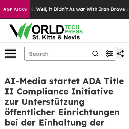
d 40%. Well, it Didn’t
As war With Iran Drove oil Pr
AGP PICKS
AI-Media startet ADA Title
II Compliance Initiative
zur Unterstützung
öffentlicher Einrichtungen
bei der Einhaltung der