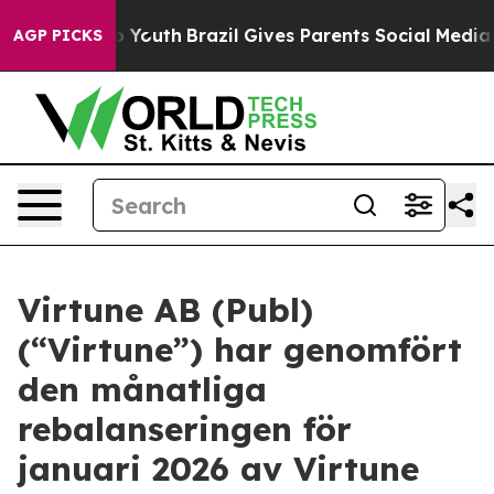
 Harms to Youth
Brazil Gives Parents Social Media Cont
AGP PICKS
Virtune AB (Publ)
(“Virtune”) har genomfört
den månatliga
rebalanseringen för
januari 2026 av Virtune