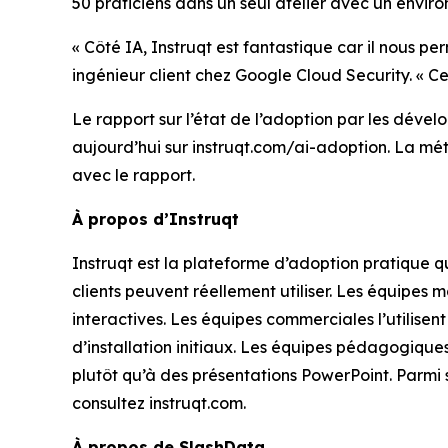
50 praticiens dans un seul atelier avec un envir
« Côté IA, Instruqt est fantastique car il nous 
ingénieur client chez Google Cloud Security. « C
Le rapport sur
l’état de l’adoption par les dével
aujourd’hui sur instruqt.com/ai-adoption. La mét
avec le rapport.
À propos d’Instruqt
Instruqt est la plateforme d’adoption pratique q
clients peuvent réellement utiliser. Les équipes 
interactives. Les équipes commerciales l’utilisen
d’installation initiaux. Les équipes pédagogiques
plutôt qu’à des présentations PowerPoint. Parmi 
consultez instruqt.com.
À propos de SlashData