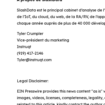
SlashData est le principal cabinet d’analyse de
de l’IoT, du cloud, du web, de la RA/RV, de l’ap
chaque année auprès de plus de 40 000 dévelop
Tyler Crumpler
Vice-président du marketing
Instruqt
(919) 417-2146
Tyler@instruqt.com
Legal Disclaimer:
EIN Presswire provides this news content "as is" 
images, videos, licenses, completeness, legality, o
related to this article, kindly contact the author