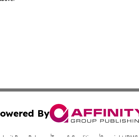
owered By
ubmit Press Release
Terms & Conditions
Copyright/DMCA