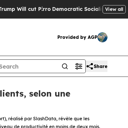
cut Pirro
Democratic Socialists of America Prop
View all
Provided by AGP
Share
lients, selon une
t), réalisé par SlashData, révèle que les
niveau de productivité en moins de deux mois.