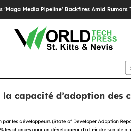
ia Pipeline' Backfires Amid Rumors Trump Will 
e la capacité d’adoption des c
ion par les développeurs (State of Developer Adoption Repor
% les chances pour un développeur d’atteindre son plein 