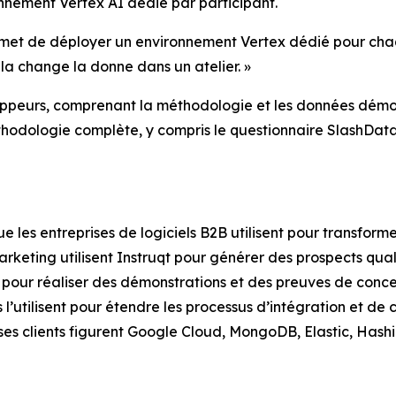
onnement Vertex AI dédié par participant.
permet de déployer un environnement Vertex dédié pour chaq
ela change la donne dans un atelier. »
oppeurs
, comprenant la méthodologie et les données démo
hodologie complète, y compris le questionnaire SlashData 
ue les entreprises de logiciels B2B utilisent pour transfor
marketing utilisent Instruqt pour générer des prospects qua
t pour réaliser des démonstrations et des preuves de conce
 l’utilisent pour étendre les processus d’intégration et de
ses clients figurent Google Cloud, MongoDB, Elastic, Hashi